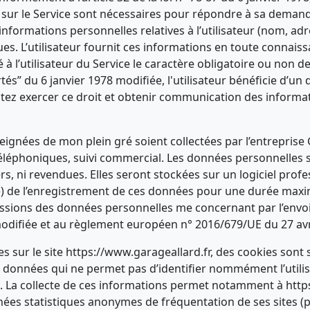
ts sur le Service sont nécessaires pour répondre à sa demand
informations personnelles relatives à l’utilisateur (nom, a
es. L’utilisateur fournit ces informations en toute connai
sé à l’utilisateur du Service le caractère obligatoire ou non d
s” du 6 janvier 1978 modifiée, l'utilisateur bénéficie d’un d
itez exercer ce droit et obtenir communication des informa
ignées de mon plein gré soient collectées par l’entreprise G
s téléphoniques, suivi commercial. Les données personnelles
ers, ni revendues. Elles seront stockées sur un logiciel pr
(e) de l’enregistrement de ces données pour une durée maxim
ressions des données personnelles me concernant par l’envoi
modifiée et au règlement européen n° 2016/679/UE du 27 avr
ites sur le site https://www.garageallard.fr, des cookies son
e données qui ne permet pas d’identifier nommément l’utilis
site. La collecte de ces informations permet notamment à http
nnées statistiques anonymes de fréquentation de ses sites (pa