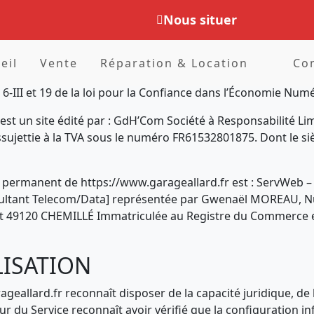
Nous situer
eil
Vente
Réparation & Location
Co
6-III et 19 de la loi pour la Confiance dans l’Économie Nu
 est un site édité par : GdH’Com Société à Responsabilité Lim
ujettie à la TVA sous le numéro FR61532801875. Dont le sièg
et permanent de https://www.garageallard.fr est : ServWeb –
sultant Telecom/Data] représentée par Gwenaël MOREAU, Num
echet 49120 CHEMILLÉ Immatriculée au Registre du Commerce 
LISATION
arageallard.fr reconnaît disposer de la capacité juridique,
ateur du Service reconnaît avoir vérifié que la configuration 